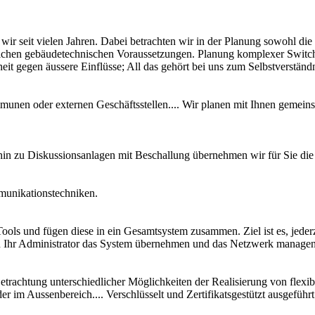
 wir seit vielen Jahren. Dabei betrachten wir in der Planung sowohl di
erlichen gebäudetechnischen Voraussetzungen. Planung komplexer Swit
it gegen äussere Einflüsse; All das gehört bei uns zum Selbstverständ
nen oder externen Geschäftsstellen.... Wir planen mit Ihnen gemeins
 hin zu Diskussionsanlagen mit Beschallung übernehmen wir für Sie di
munikationstechniken.
ls und fügen diese in ein Gesamtsystem zusammen. Ziel ist es, jederz
n Ihr Administrator das System übernehmen und das Netzwerk managen
trachtung unterschiedlicher Möglichkeiten der Realisierung von flexi
 im Aussenbereich.... Verschlüsselt und Zertifikatsgestützt ausgeführt