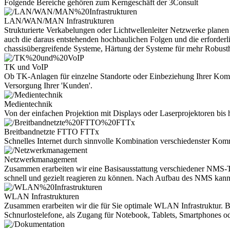
Folgende Bereiche gehören zum Kerngeschäft der 3Consult
LAN/WAN/MAN Infrastrukturen
Strukturierte Verkabelungen oder Lichtwellenleiter Netzwerke planen
auch die daraus entstehenden hochbaulichen Folgen und die erford
chassisübergreifende Systeme, Härtung der Systeme für mehr Robusthe
TK und VoIP
Ob TK-Anlagen für einzelne Standorte oder Einbeziehung Ihrer Kommu
Versorgung Ihrer 'Kunden'.
Medientechnik
Von der einfachen Projektion mit Displays oder Laserprojektoren bis
Breitbandnetzte FTTO FTTx
Schnelles Internet durch sinnvolle Kombination verschiedenster Kom
Netzwerkmanagement
Zusammen erarbeiten wir eine Basisausstattung verschiedener NMS-Too
schnell und gezielt reagieren zu können. Nach Aufbau des NMS kan
WLAN Infrastrukturen
Zusammen erarbeiten wir die für Sie optimale WLAN Infrastruktur. Be
Schnurlostelefone, als Zugang für Notebook, Tablets, Smartphones oder